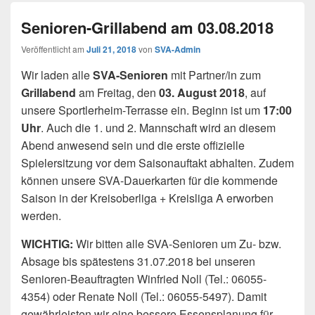
Senioren-Grillabend am 03.08.2018
Veröffentlicht am
Juli 21, 2018
von
SVA-Admin
Wir laden alle
SVA-Senioren
mit Partner/in zum
Grillabend
am Freitag, den
03. August 2018
, auf
unsere Sportlerheim-Terrasse ein. Beginn ist um
17:00
Uhr
. Auch die 1. und 2. Mannschaft wird an diesem
Abend anwesend sein und die erste offizielle
Spielersitzung vor dem Saisonauftakt abhalten. Zudem
können unsere SVA-Dauerkarten für die kommende
Saison in der Kreisoberliga + Kreisliga A erworben
werden.
WICHTIG:
Wir bitten alle SVA-Senioren um Zu- bzw.
Absage bis spätestens 31.07.2018 bei unseren
Senioren-Beauftragten Winfried Noll (Tel.: 06055-
4354) oder Renate Noll (Tel.: 06055-5497). Damit
gewährleisten wir eine bessere Essensplanung für