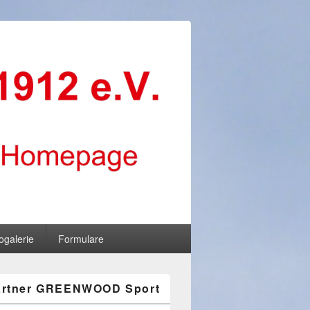
ogalerie
Formulare
artner GREENWOOD Sport
-
ch