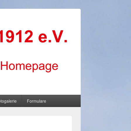
togalerie
Formulare