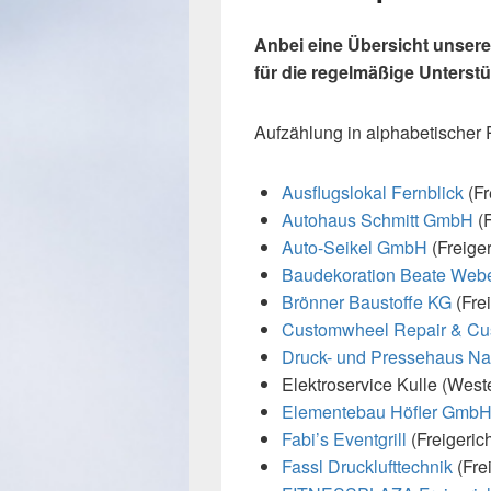
Anbei eine Übersicht unsere
für die regelmäßige Unterst
Aufzählung in alphabetischer 
Ausflugslokal Fernblick
(Fr
Autohaus Schmitt GmbH
(F
Auto-Seikel GmbH
(Freiger
Baudekoration Beate Web
Brönner Baustoffe KG
(Fre
Customwheel Repair & Cu
Druck- und Pressehaus 
Elektroservice Kulle (West
Elementebau Höfler Gmb
Fabi’s Eventgrill
(Freigerich
Fassl Drucklufttechnik
(Fre