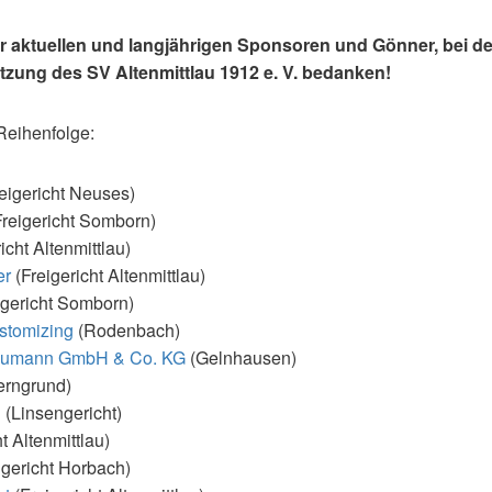
r aktuellen und langjährigen Sponsoren und Gönner, bei de
ützung des SV Altenmittlau 1912 e. V. bedanken!
Reihenfolge:
eigericht Neuses)
reigericht Somborn)
icht Altenmittlau)
er
(Freigericht Altenmittlau)
igericht Somborn)
stomizing
(Rodenbach)
Naumann GmbH & Co. KG
(Gelnhausen)
erngrund)
H
(Linsengericht)
t Altenmittlau)
igericht Horbach)