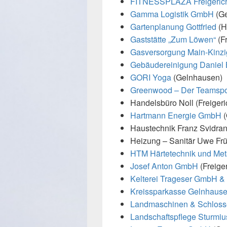
FITNESSPLAZA Freigeric
Gamma Logistik GmbH
(Ge
Gartenplanung Gottfried
(H
Gaststätte „Zum Löwen“
(Fr
Gasversorgung Main-Kinz
Gebäudereinigung Danie
GORI Yoga
(Gelnhausen)
Greenwood – Der Teamspor
Handelsbüro Noll (Freiger
Hartmann Energie GmbH
(
Haustechnik Franz Svidran
Heizung – Sanitär Uwe Früch
HTM Härtetechnik und Met
Josef Anton GmbH
(Freiger
Kelterei Trageser GmbH &
Kreissparkasse Gelnhaus
Landmaschinen & Schloss
Landschaftspflege Sturm