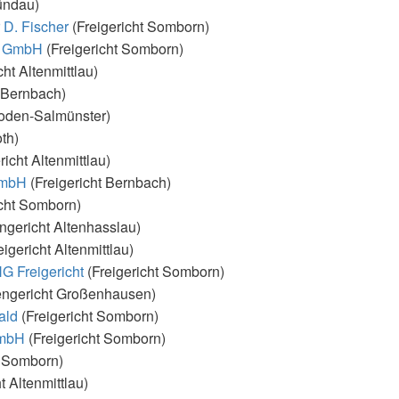
ündau)
 D. Fischer
(Freigericht Somborn)
ns GmbH
(Freigericht Somborn)
cht Altenmittlau)
t Bernbach)
oden-Salmünster)
th)
richt Altenmittlau)
GmbH
(Freigericht Bernbach)
icht Somborn)
ngericht Altenhasslau)
eigericht Altenmittlau)
 Freigericht
(Freigericht Somborn)
engericht Großenhausen)
ald
(Freigericht Somborn)
GmbH
(Freigericht Somborn)
t Somborn)
t Altenmittlau)