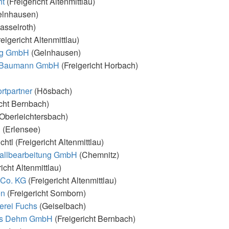
ht
(Freigericht Altenmittlau)
lnhausen)
asselroth)
eigericht Altenmittlau)
ig GmbH
(Gelnhausen)
l Baumann GmbH
(Freigericht Horbach)
tpartner
(Hösbach)
icht Bernbach)
Oberleichtersbach)
 (Erlensee)
tl (Freigericht Altenmittlau)
allbearbeitung GmbH
(Chemnitz)
icht Altenmittlau)
 Co. KG
(Freigericht Altenmittlau)
en
(Freigericht Somborn)
erei Fuchs
(Geiselbach)
ius Dehm GmbH
(Freigericht Bernbach)