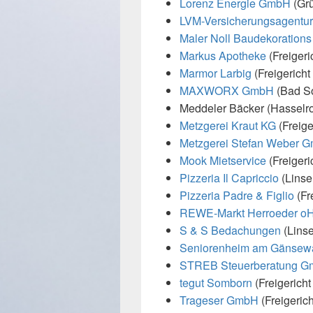
Lorenz Energie GmbH
(Gr
LVM-Versicherungsagentur
Maler Noll Baudekoratio
Markus Apotheke
(Freigeri
Marmor Larbig
(Freigerich
MAXWORX GmbH
(Bad S
Meddeler Bäcker (Hasselro
Metzgerei Kraut KG
(Freige
Metzgerei Stefan Weber 
Mook Mietservice
(Freiger
Pizzeria Il Capriccio
(Linse
Pizzeria Padre & Figlio
(Fr
REWE-Markt Herroeder oHG
S & S Bedachungen
(Lins
Seniorenheim am Gänsew
STREB Steuerberatung 
tegut Somborn
(Freigerich
Trageser GmbH
(Freigerich