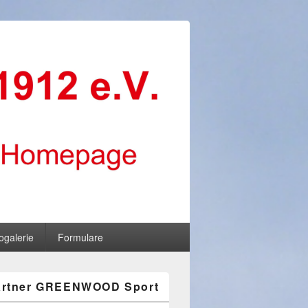
ogalerie
Formulare
artner GREENWOOD Sport
-
ch