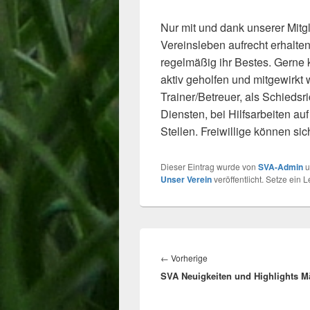
Nur mit und dank unserer Mitg
Vereinsleben aufrecht erhalte
regelmäßig ihr Bestes. Gerne 
aktiv geholfen und mitgewirkt
Trainer/Betreuer, als Schiedsri
Diensten, bei Hilfsarbeiten a
Stellen. Freiwillige können si
Dieser Eintrag wurde von
SVA-Admin
u
Unser Verein
veröffentlicht. Setze ein
Beitragsnavigation
Vorheriger
←
Vorherige
SVA Neuigkeiten und Highlights M
Beitrag: