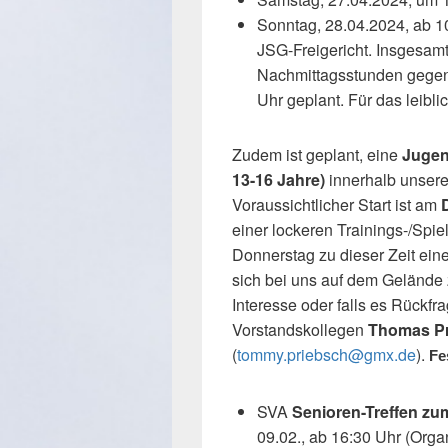
Sonntag, 28.04.2024, ab 1
JSG-Freigericht. Insgesamt
Nachmittagsstunden gegene
Uhr geplant. Für das leibl
Zudem ist geplant, eine
Jugen
13-16 Jahre)
innerhalb unsere
Voraussichtlicher Start ist am
einer lockeren Trainings-/Spi
Donnerstag zu dieser Zeit eine
sich bei uns auf dem Gelände z
Interesse oder falls es Rückfr
Vorstandskollegen
Thomas P
(
tommy.priebsch@gmx.de
).
Fe
SVA
Senioren-Treffen z
09.02., ab 16:30 Uhr (Organ