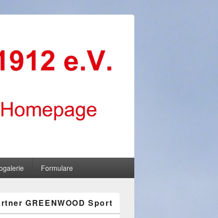
ogalerie
Formulare
artner GREENWOOD Sport
-
ch