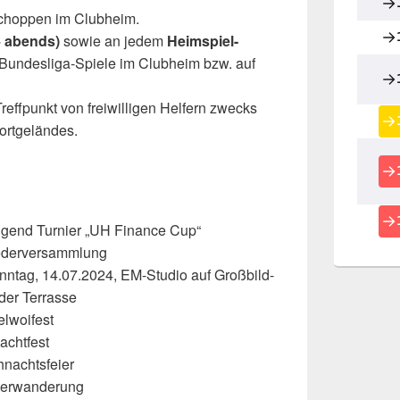
hoppen im Clubheim.
+ abends)
sowie an jedem
Heimspiel-
Bundesliga-Spiele im Clubheim bzw. auf
Treffpunkt von freiwilligen Helfern zwecks
ortgeländes.
ugend Turnier „UH Finance Cup“
liederversammlung
onntag, 14.07.2024, EM-Studio auf Großbild-
der Terrasse
lwoifest
achtfest
nachtsfeier
terwanderung