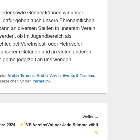
lieder sowie Gönner können wir unser
n, dafür geben auch unsere Ehrenamtlichen
kann an diversen Stellen in unserem Verein
 werden, ob im Jugendbereich als
chter, bei Vereinsfest- oder Heimspiel-
uf unserem Gelände und an vielen anderen
ch gerne jederzeit an uns wenden.
nter
Archiv Termine
,
Archiv Verein
,
Events & Termine
,
 Lesezeichen für den
Permalink
.
Nächster
Weiter
→
ärz 2024
VR-VereinsVoting: Jede Stimme zählt
Beitrag: