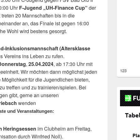
0:00 Uhr
F-Jugend „UH-Finance Cup“
der
 treten 20 Mannschaften bis in die
inander an, das Finale ist gegen 16:00
iche Wohl wird bestens gesorgt.
d-Inklusionsmannschaft (Altersklasse
s Vereins ins Leben zu rufen.
Donnerstag
,
25.04.2024
, ab 17:30 Uhr mit
123
eleeinheit. Wir möchten dann möglichst jeden
 Möglichkeit für die Jugendlichen bieten,
u treffen und zu trainieren/spielen. Bei
agen gibt, gerne an unseren
riebsch
wenden
ste und Veranstaltungen:
um Heringsessen
im Clubheim am Freitag,
isation durch Winfried Noll).