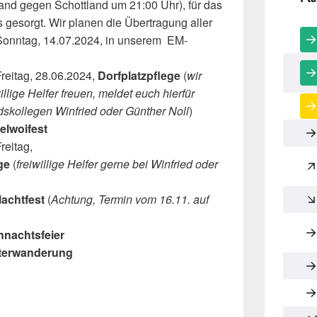
and gegen Schottland um 21:00 Uhr), für das
s gesorgt. Wir planen die Übertragung aller
Sonntag, 14.07.2024, in unserem EM-
reitag, 28.06.2024,
Dorfplatzpflege
(
wir
llige Helfer freuen, meldet euch hierfür
dskollegen Winfried oder Günther Noll
)
elwoifest
reitag,
ge
(
freiwillige Helfer gerne bei Winfried oder
achtfest
(
Achtung, Termin vom 16.11. auf
hnachtsfeier
terwanderung