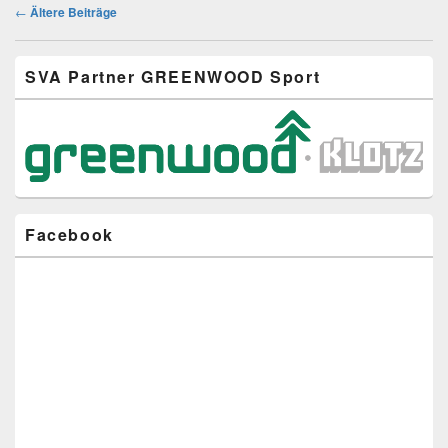
Beitragsnavigation
←
Ältere Beiträge
Primärer
SVA Partner GREENWOOD Sport
Seitenleisten-
Widgetbereich
Facebook