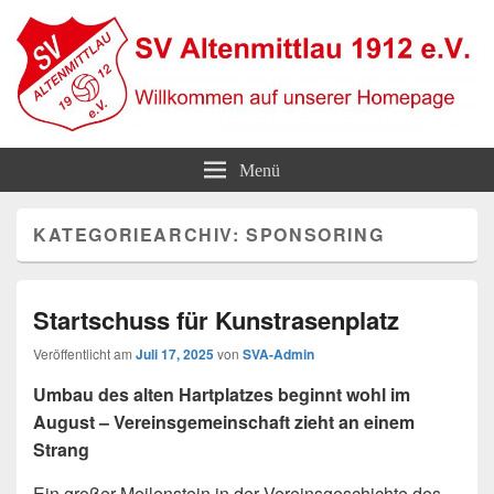
SV Altenmittlau 1912
Willkommen auf unserer Homepage
Menü
KATEGORIEARCHIV:
SPONSORING
Startschuss für Kunstrasenplatz
Veröffentlicht am
Juli 17, 2025
von
SVA-Admin
Umbau des alten Hartplatzes beginnt wohl im
August – Vereinsgemeinschaft zieht an einem
Strang
Ein großer Meilenstein in der Vereinsgeschichte des