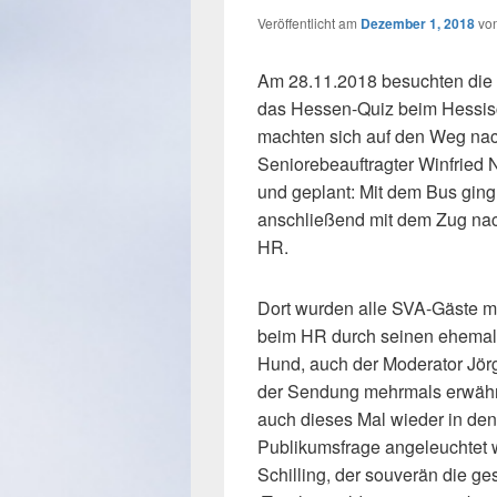
Veröffentlicht am
Dezember 1, 2018
vo
Am 28.11.2018 besuchten die
das Hessen-Quiz beim Hessis
machten sich auf den Weg nac
Seniorebeauftragter Winfried N
und geplant: Mit dem Bus gin
anschließend mit dem Zug nac
HR.
Dort wurden alle SVA-Gäste mi
beim HR durch seinen ehemali
Hund, auch der Moderator Jö
der Sendung mehrmals erwähn
auch dieses Mal wieder in den
Publikumsfrage angeleuchtet 
Schilling, der souverän die ge