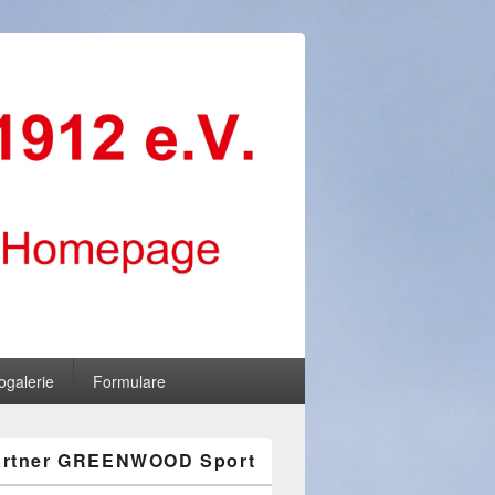
ogalerie
Formulare
artner GREENWOOD Sport
-
ch