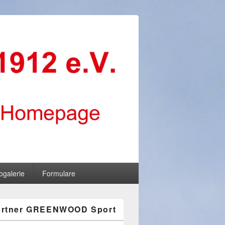
ogalerie
Formulare
artner GREENWOOD Sport
-
ch