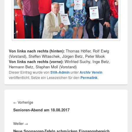
Von links nach rechts (hinten):
Thomas Höfler, Rolf Ewig
(Vorstand), Steffen Witaschek, Jürgen Betz, Peter Mook
Von links nach rechts (vorne):
Winfried Suchy, Inge Betz,
Hermann Betz, Stephan Moll (Vorstand)
Dieser Eintrag wurde von
SVA-Admin
unter
Archiv Verein
veröffentlicht. Setze ein Lesezeichen für den
Permalink
.
Beitragsnavigation
Vorheriger
←
Vorherige
Senioren-Abend am 18.08.2017
Beitrag:
Nächster
Weiter
→
Neue Sponsoren-Tafeln schmücken Eingangsbereich
Beitrag: