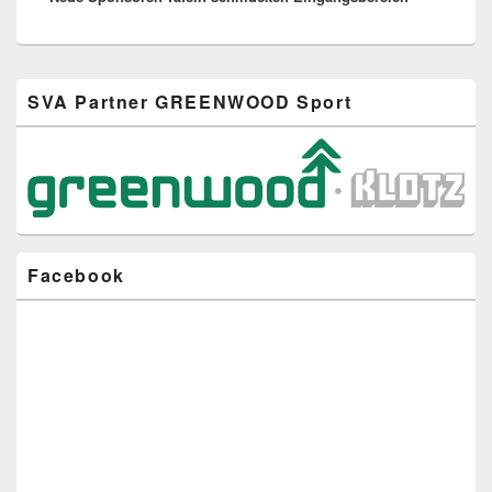
Primärer
SVA Partner GREENWOOD Sport
Seitenleisten-
Widgetbereich
Facebook