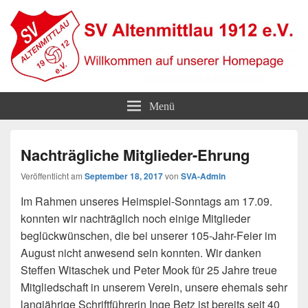
SV Altenmittlau 1912
Willkommen auf unserer Homepage
Menü
Nachträgliche Mitglieder-Ehrung
Veröffentlicht am
September 18, 2017
von
SVA-Admin
Im Rahmen unseres Heimspiel-Sonntags am 17.09.
konnten wir nachträglich noch einige Mitglieder
beglückwünschen, die bei unserer 105-Jahr-Feier im
August nicht anwesend sein konnten. Wir danken
Steffen Witaschek und Peter Mook für 25 Jahre treue
Mitgliedschaft in unserem Verein, unsere ehemals sehr
langjährige Schriftführerin Inge Betz ist bereits seit 40