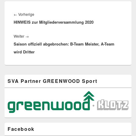
Beitragsnavigation
Vorheriger
←
Vorherige
HINWEIS zur Mitgliederversammlung 2020
Beitrag:
Nächster
Weiter
→
Saison offiziell abgebrochen: B-Team Meister, A-Team
Beitrag:
wird Dritter
Primärer
SVA Partner GREENWOOD Sport
Seitenleisten-
Widgetbereich
Facebook