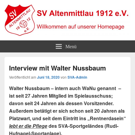
SV Altenmittlau 1912
Willkommen auf unserer Homepage
Menü
Interview mit Walter Nussbaum
Veröffentlicht am
Juni 18, 2020
von
SVA-Admin
Walter Nussbaum – intern auch WaNu genannt –
ist seit 27 Jahren Mitglied im Spielausschuss;
davon seit 24 Jahren als dessen Vorsitzender.
Außerdem betätigt er sich schon seit 20 Jahren als
Platzwart, und seit dem Eintritt ins „Rentnerdasein“
lebt er die Pflege
des SVA-Sportgeländes (Rudi-
Hufnagel-Sportanlage).