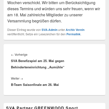
Wochen verschickt. Wir bitten um Berücksichtigung
dieses Termins und würden uns sehr freuen, wenn wir
am 18. Mai zahlreiche Mitglieder zu unserer
Versammlung begrüßen dürfen.
Dieser Eintrag wurde von
SVA-Admin
unter
Archiv Verein
veröffentlicht. Setze ein Lesezeichen für den
Permalink
.
Beitragsnavigation
Vorheriger
←
Vorherige
SVA Benefizspiel am 25. Mai gegen
Beitrag:
Behinderteneinrichtung „Aumühle“
Nächster
Weiter
→
B-Team Saisonfinale am 26. Mai
Beitrag:
Primärer
SVA Partner GREENWOOD Sport