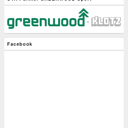
Seitenleisten-
Widgetbereich
Facebook