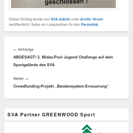
Dieser Eintrag wurde von
SVA-Admin
unter
Archiv Verein
veröffentlicht. Setze ein Lesezeichen für den
Permalink
.
Beitragsnavigation
Vorheriger
←
Vorherige
ABGESAGT! 2. Midas-Pool Jugend Challenge auf dem
Beitrag:
Sportgelände des SVA
Nächster
Weiter
→
Crowdfunding-Projekt „Bandensystem-Erneuerung“
Beitrag:
Primärer
SVA Partner GREENWOOD Sport
Seitenleisten-
Widgetbereich