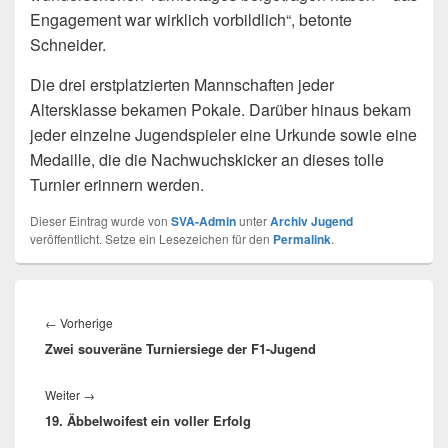
Engagement war wirklich vorbildlich“, betonte
Schneider.
Die drei erstplatzierten Mannschaften jeder
Altersklasse bekamen Pokale. Darüber hinaus bekam
jeder einzelne Jugendspieler eine Urkunde sowie eine
Medaille, die die Nachwuchskicker an dieses tolle
Turnier erinnern werden.
Dieser Eintrag wurde von
SVA-Admin
unter
Archiv Jugend
veröffentlicht. Setze ein Lesezeichen für den
Permalink
.
Beitragsnavigation
Vorheriger
←
Vorherige
Zwei souveräne Turniersiege der F1-Jugend
Beitrag:
Nächster
Weiter
→
19. Äbbelwoifest ein voller Erfolg
Beitrag: