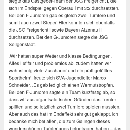
siegte das Gastgeber-Team der JSG Freigericht I, die
sich im Endspiel gegen Oberau I mit 3:2 durchsetzten.
Bei den F-Junioren gab es gleich zwei Turniere und
somit auch zwei Sieger. Hier konnten sich ebenfalls
die JSG Freigericht I sowie Bayern Alzenau II
durchsetzen. Bei den G-Junioren siegte die JSG
Seligenstadt.
„Wir hatten super Wetter und klasse Bedingungen.
Alles lief fair und problemlos ab, zudem hatten wir
wahnsinnig viele Zuschauer und ein prall gefülltes
Sportheim“, freute sich SVA-Jugendleiter Marco
Schneider. „Es gab lediglich einen Wermutstropfen.
Bei den F-Junioren sagte ein Team kurzfristig ab, so
dass wir aus organisatorischen Gründen das Turnier
splitten und so letztlich zwei Turniere spielen mussten.
Aber auch das hat im Endeffekt sehr gut geklappt. Ich
bedanke mich bei allen, die zum Gelingen dieses
wunderschönen Turniertages beigetragen haben – das