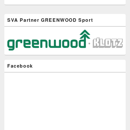
Primärer
SVA Partner GREENWOOD Sport
Seitenleisten-
Widgetbereich
Facebook