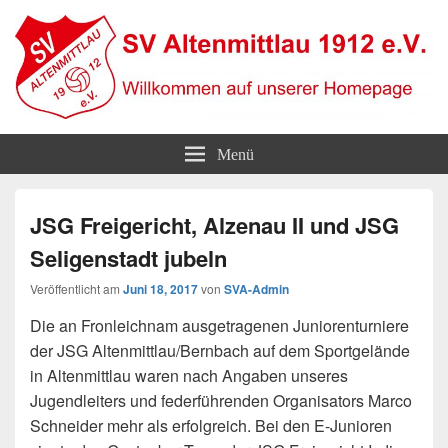
SV Altenmittlau 1912
Willkommen auf unserer Homepage
Menü
JSG Freigericht, Alzenau II und JSG
Seligenstadt jubeln
Veröffentlicht am
Juni 18, 2017
von
SVA-Admin
Die an Fronleichnam ausgetragenen Juniorenturniere
der JSG Altenmittlau/Bernbach auf dem Sportgelände
in Altenmittlau waren nach Angaben unseres
Jugendleiters und federführenden Organisators Marco
Schneider mehr als erfolgreich. Bei den E-Junioren