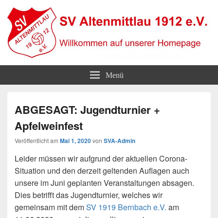
SV Altenmittlau 1912
Willkommen auf unserer Homepage
Menü
ABGESAGT: Jugendturnier +
Apfelweinfest
Veröffentlicht am
Mai 1, 2020
von
SVA-Admin
Leider müssen wir aufgrund der aktuellen Corona-
Situation und den derzeit geltenden Auflagen auch
unsere im Juni geplanten Veranstaltungen absagen.
Dies betrifft das Jugendturnier, welches wir
gemeinsam mit dem
SV 1919 Bernbach e.V.
am