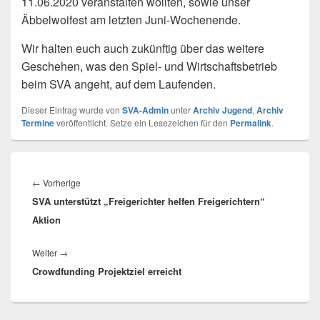
11.06.2020 veranstalten wollten, sowie unser
Äbbelwoifest am letzten Juni-Wochenende.
Wir halten euch auch zukünftig über das weitere
Geschehen, was den Spiel- und Wirtschaftsbetrieb
beim SVA angeht, auf dem Laufenden.
Dieser Eintrag wurde von
SVA-Admin
unter
Archiv Jugend
,
Archiv
Termine
veröffentlicht. Setze ein Lesezeichen für den
Permalink
.
Beitragsnavigation
Vorheriger
←
Vorherige
SVA unterstützt „Freigerichter helfen Freigerichtern“
Beitrag:
Aktion
Nächster
Weiter
→
Crowdfunding Projektziel erreicht
Beitrag: