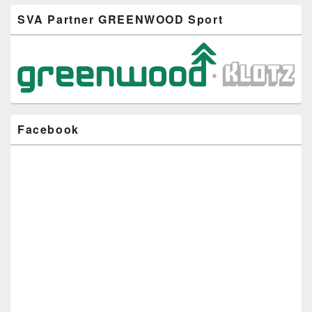
Primärer
SVA Partner GREENWOOD Sport
Seitenleisten-
Widgetbereich
Facebook