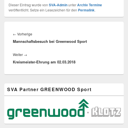
Dieser Eintrag wurde von
SVA-Admin
unter
Archiv Termine
veröffentlicht. Setze ein Lesezeichen für den
Permalink
.
Beitragsnavigation
Vorheriger
←
Vorherige
Mannschaftsbesuch bei Greenwood Sport
Beitrag:
Nächster
Weiter
→
Kreismeister-Ehrung am 02.03.2018
Beitrag:
Primärer
SVA Partner GREENWOOD Sport
Seitenleisten-
Widgetbereich