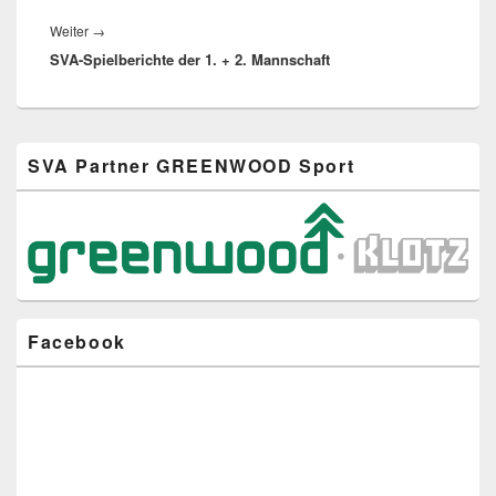
Nächster
Weiter
→
SVA-Spielberichte der 1. + 2. Mannschaft
Beitrag:
Primärer
SVA Partner GREENWOOD Sport
Seitenleisten-
Widgetbereich
Facebook