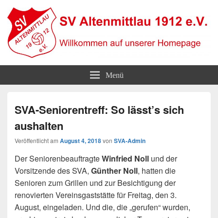
SV Altenmittlau 1912
Willkommen auf unserer Homepage
Menü
SVA-Seniorentreff: So lässt’s sich
aushalten
Veröffentlicht am
August 4, 2018
von
SVA-Admin
Der Seniorenbeauftragte
Winfried Noll
und der
Vorsitzende des SVA,
Günther Noll
, hatten die
Senioren zum Grillen und zur Besichtigung der
renovierten Vereinsgaststätte für Freitag, den 3.
August, eingeladen. Und die, die „gerufen“ wurden,