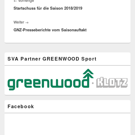
Vorheriger
←
Vorherige
Startschuss für die Saison 2018/2019
Beitrag:
Nächster
Weiter
→
GNZ-Presseberichte vom Saisonauftakt
Beitrag:
Primärer
SVA Partner GREENWOOD Sport
Seitenleisten-
Widgetbereich
Facebook