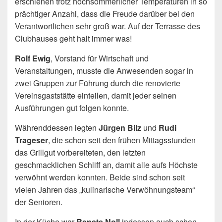
erschienen trotz hochsommerlicher Temperaturen in so
prächtiger Anzahl, dass die Freude darüber bei den
Verantwortlichen sehr groß war. Auf der Terrasse des
Clubhauses geht halt immer was!
Rolf Ewig
, Vorstand für Wirtschaft und
Veranstaltungen, musste die Anwesenden sogar in
zwei Gruppen zur Führung durch die renovierte
Vereinsgaststätte einteilen, damit jeder seinen
Ausführungen gut folgen konnte.
Währenddessen legten
Jürgen Bilz
und
Rudi
Trageser
, die schon seit den frühen Mittagsstunden
das Grillgut vorbereiteten, den letzten
geschmacklichen Schliff an, damit alle aufs Höchste
verwöhnt werden konnten. Beide sind schon seit
vielen Jahren das „kulinarische Verwöhnungsteam“
der Senioren.
In der Küche war
Renate Noll
indessen auch schon